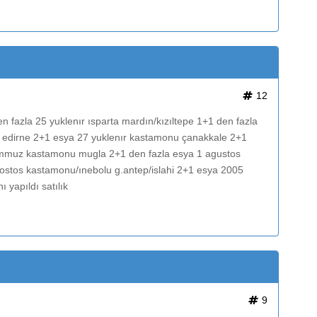
12
 fazla 25 yuklenır ısparta mardın/kızıltepe 1+1 den fazla
t edirne 2+1 esya 27 yuklenır kastamonu çanakkale 2+1
 temmuz kastamonu mugla 2+1 den fazla esya 1 agustos
ostos kastamonu/ınebolu g.antep/islahi 2+1 esya 2005
yapıldı satılık
9