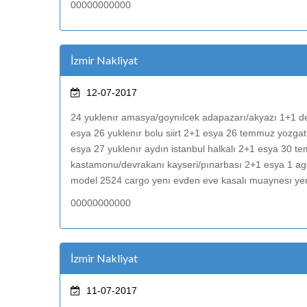
00000000000
İzmir Nakliyat
12-07-2017
24 yuklenır amasya/goynılcek adapazarı/akyazı 1+1 den
esya 26 yuklenır bolu siirt 2+1 esya 26 temmuz yozga
esya 27 yuklenır aydın istanbul halkalı 2+1 esya 30
kastamonu/devrakanı kayseri/pınarbası 2+1 esya 1 ag
model 2524 cargo yenı evden eve kasalı muaynesı yenı 
00000000000
İzmir Nakliyat
11-07-2017