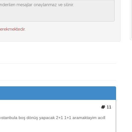
gerekmektedir.
11
ıstanbula boş dönüş yapacak 2+1 1+1 aramaktayim acıll