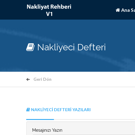
Ana S
Nakliyeci Defteri
Geri Dön
NAKLIYECI DEFTERI YAZILARI
Mesajınızı Yazın